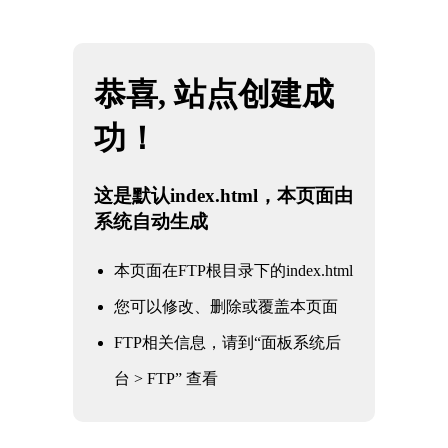
网站地图
吉林KY电竞 - 你的专业电竞赛事安全区
☰
石油
化工
电力
核电军工
水利水务
氧化铝
冶金钢铁
煤化工
船舶